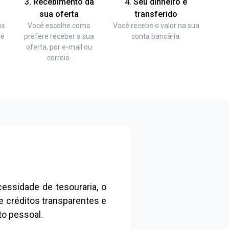
3. Recebimento da
4. Seu dinheiro é
sua oferta
transferido
os
Você escolhe como
Você recebe o valor na sua
ue
prefere receber a sua
conta bancária.
oferta, por e-mail ou
correio.
essidade de tesouraria, o
ce créditos transparentes e
to pessoal.