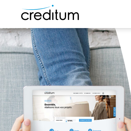
Início
Crédito pessoal
Minhas vantagens
Quem somos?
FAQ
Contato