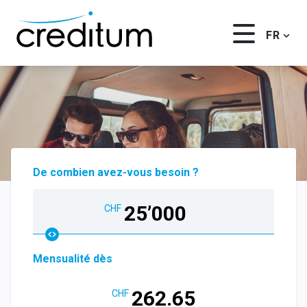
FR
Accueil
Crédit privé
Mes avantages
De combien avez-vous besoin ?
Qui sommes-nous ?
25’000
CHF
FAQ
Contact
Mensualité dès
262.65
CHF